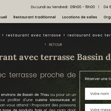
04 
Du Lundi au Vendredi : 09h00 - 15h00
ueil
Restaurant traditionnel
Locations de salles
Org
restaurant avec terrasse
restaurant avec te
RETOUR
rant avec terrasse Bassin 
vec terrasse proche de
Réserver une t
 environs de Bassin de Thau
ou pour un un
ur profiter d'une
cuisine savoureuse et
ignan vous attend ! Proposant des poissons
à base de produits frais
et des plats dont