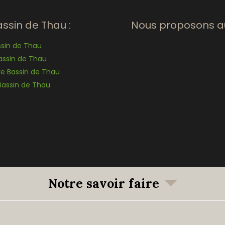
ssin de Thau :
Nous proposons au
ssin de Thau
assin de Thau
re Bassin de Thau
Bassin de Thau
Notre savoir faire