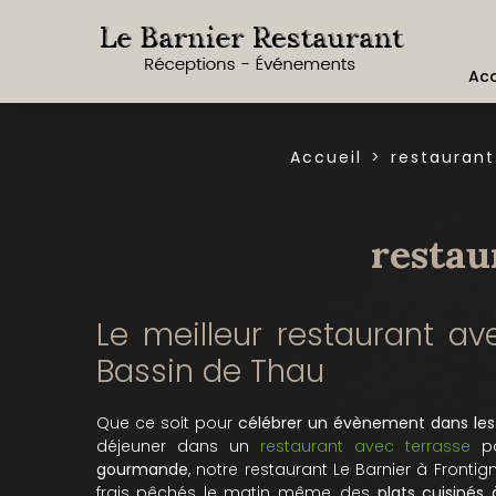
Acc
Accueil
restaurant
restau
Le meilleur restaurant a
Bassin de Thau
Que ce soit pour
célébrer un évènement dans les
déjeuner dans un
restaurant avec terrasse
po
gourmande
, notre restaurant Le Barnier à Front
frais pêchés le matin même, des
plats cuisinés 